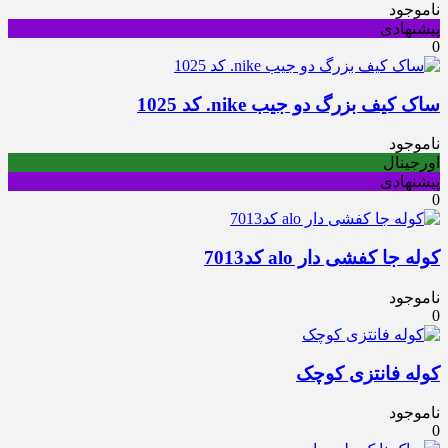
ناموجود
پیشنهادی
0
ساک کیف بزرگ دو جیب nike. کد 1025
ناموجود
اورجینال
پیشنهادی
0
کوله جا کفشی دار alo کد7013
ناموجود
0
کوله فانتزی کوچک
ناموجود
0