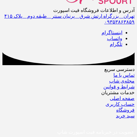
آدرس و اطلاعات فروشگاه فیت اسپورت
تهران _ بزرگراه ارتش شرق _ پرنیان سنتر _ طبقه دوم _ پلاک ۴١۵
٠٩٣۵٣٨۶٣٨۵٩
اینستاگرام
واتساپ
تلگرام
دسترسی سریع
تماس با ما
مجله‌ی شاپ
شرایط و قوانین
خدمات مشتریان
صفحه اصلی
حساب کاربری
فروشگاه
سبد خرید
عضویت در خبرنامه فیت اسپورت شاپ