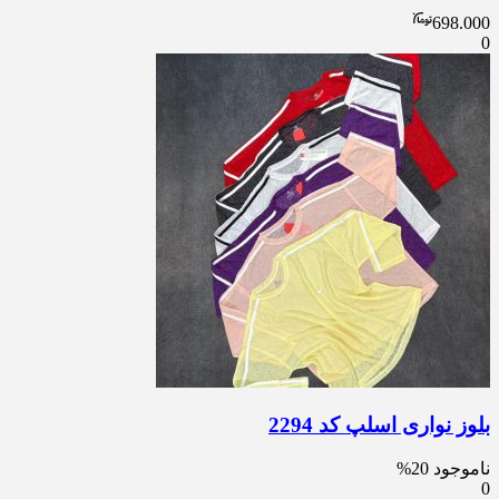
698.000
0
بلوز نواری اسلپ کد 2294
ناموجود
20%
0