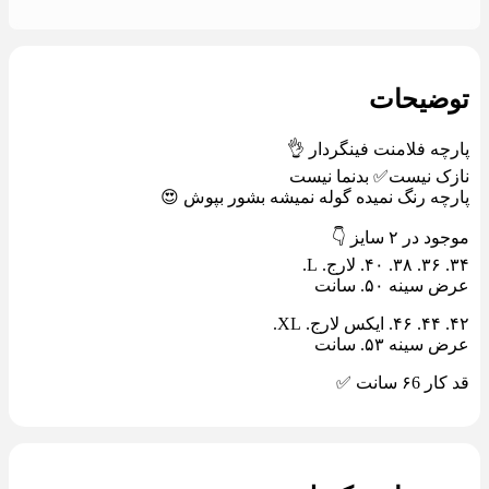
توضیحات
پارچه فلامنت فینگردار 👌
نازک نیست✅ بدنما نیست
پارچه رنگ نمیده گوله نمیشه بشور بپوش 😍
موجود در ٢ سایز 👇
٣۴. ٣۶. ٣٨. ۴٠. لارج. L.
عرض سینه ۵٠. سانت
۴٢. ۴۴. ۴۶. ایکس لارج. XL.
عرض سینه ۵٣. سانت
قد کار ۶6 سانت ✅