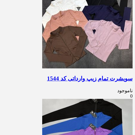
سویشرت تمام زیپ وارداتی کد 1544
ناموجود
0