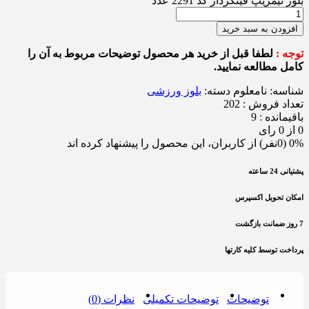
بلوز نیمزیپ فینگردار کد 2291 عدد
افزودن به سبد خرید
توجه :
لطفا قبل از خرید هر محصول توضیحات مربوط به آن را
کامل مطالعه نمایید.
شناسه:
نامعلوم
دسته:
بلوز ورزشی
تعداد فروش : 202
باقیمانده : 9
0 از 0 رای
0% (0نفر) از کاربران، این محصول را پیشنهاد کرده اند
پشتیانی 24 ساعته
امکان تحویل اکسپرس
7 روز ضمانت بازگشت
پرداخت توسط کلیه کارتها
توضیحات
توضیحات تکمیلی
نظرات (0)