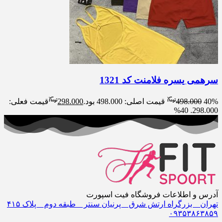
سرهمی یسره فلامنت کد 1321
40%
498.000
قیمت اصلی: 498.000 بود.
298.000
قیمت فعلی:
40%
298.000.
آدرس و اطلاعات فروشگاه فیت اسپورت
تهران _ بزرگراه ارتش شرق _ پرنیان سنتر _ طبقه دوم _ پلاک ۴١۵
٠٩٣۵٣٨۶٣٨۵٩