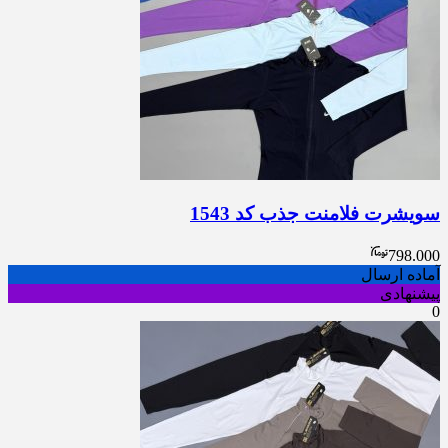
سویشرت فلامنت جذب کد 1543
798.000
آماده ارسال
پیشنهادی
0