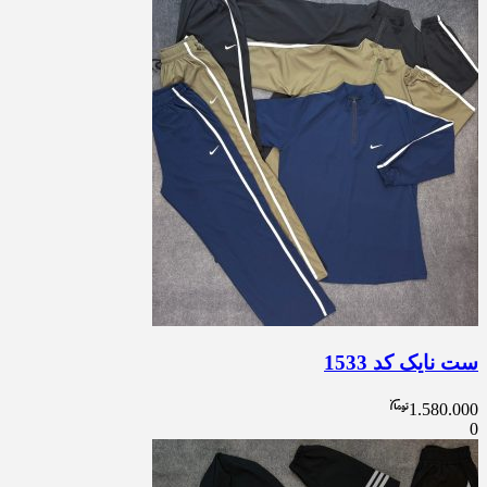
ست نایک کد 1533
1.580.000
0