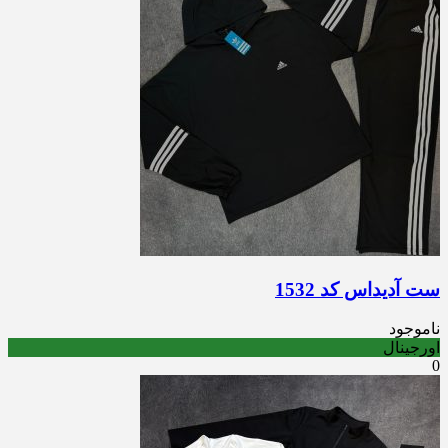
ست آدیداس کد 1532
ناموجود
اورجینال
0