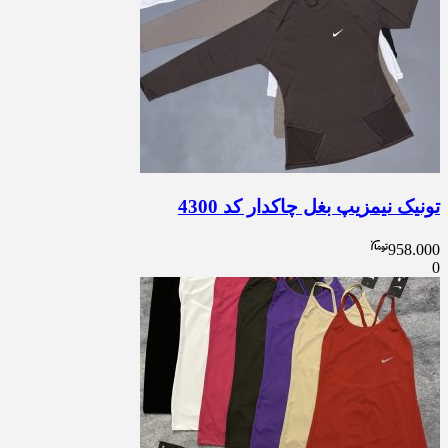
تونیک نیمزیپ بغل چاکدار کد 4300
958.000
0