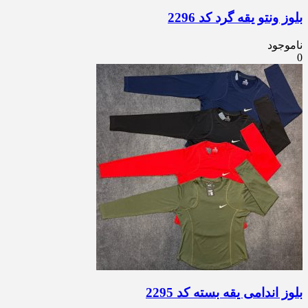
بلوز ونتو یقه گرد کد 2296
ناموجود
0
بلوز اندامی یقه بسته کد 2295