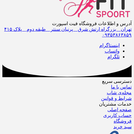
آدرس و اطلاعات فروشگاه فیت اسپورت
تهران _ بزرگراه ارتش شرق _ پرنیان سنتر _ طبقه دوم _ پلاک ۴١۵
٠٩٣۵٣٨۶٣٨۵٩
اینستاگرام
واتساپ
تلگرام
دسترسی سریع
تماس با ما
مجله‌ی شاپ
شرایط و قوانین
خدمات مشتریان
صفحه اصلی
حساب کاربری
فروشگاه
سبد خرید