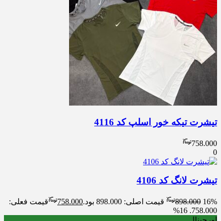
تیشرت تیکه خور اسلپ کد 4116
758.000
0
تیشرت لانگ کد 4106
16%
898.000
قیمت اصلی: 898.000 بود.
758.000
قیمت فعلی:
16%
758.000.
اورجینال