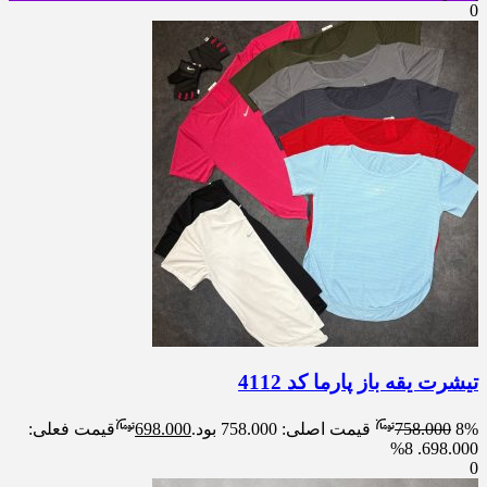
0
تیشرت یقه باز پارما کد 4112
8%
758.000
قیمت اصلی: 758.000 بود.
698.000
قیمت فعلی:
8%
698.000.
0