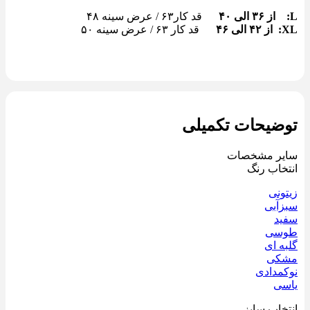
L: از ٣۶ الی ۴٠
قد کار۶٣ / عرض سینه ۴٨
XL: از ۴٢ الی ۴۶
قد کار ۶٣ / عرض سینه ۵٠
توضیحات تکمیلی
سایر مشخصات
انتخاب رنگ
زیتونی
سبزآبی
سفید
طوسی
گلبه ای
مشکی
نوکمدادی
یاسی
انتخاب سایز