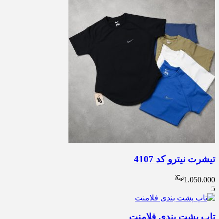
تیشرت نیترو کد 4107
1.050.000
5
تاپ پشت بندی فلامنت