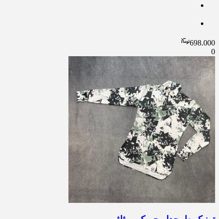
698.000
0