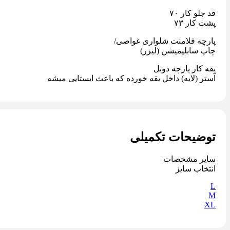
قد جلو کار ٧٠
پشت کار ٧٣
پارچه فلامنت شلواری غواصی/
چاپ سابلیمیشن (لیزر)
یقه کار پارچه دوبل
آستر (لایه) داخل یقه خورده که باعث ایستایی میشه
توضیحات تکمیلی
سایر مشخصات
انتخاب سایز
L
M
XL