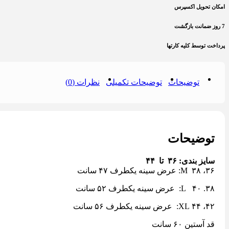
امکان تحویل اکسپرس
7 روز ضمانت بازگشت
پرداخت توسط کلیه کارتها
توضیحات
توضیحات تکمیلی
نظرات (0)
توضیحات
سایز بندی
: ٣۶ تا ۴۴
٣۶، ٣٨ M: عرض سینه یکطرف ۴٧ سانت
٣٨. ۴٠ L: عرض سینه یکطرف ۵٢ سانت
۴٢، ۴۴ XL: عرض سینه یکطرف ۵۶ سانت
قد آستین ۶٠ سانت