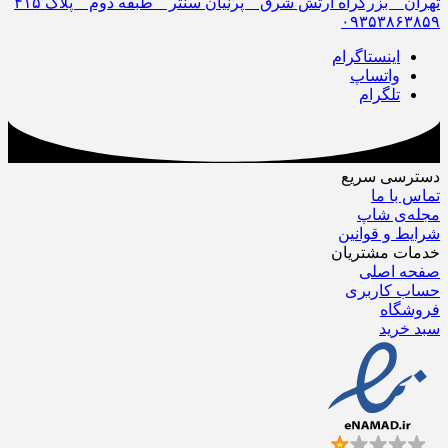
تهران _ بزرگراه ارتش شرق _ پرنیان سنتر _ طبقه دوم _ پلاک ۴١۵
٠٩٣۵٣٨۶٣٨۵٩
اینستاگرام
واتساپ
تلگرام
دسترسی سریع
تماس با ما
مجله‌ی شاپ
شرایط و قوانین
خدمات مشتریان
صفحه اصلی
حساب کاربری
فروشگاه
سبد خرید