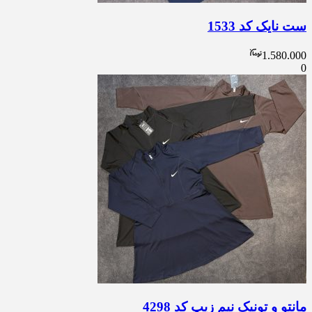
ست نایک کد 1533
1.580.000
0
مانتو و تونیک نیم زیپ کد 4298