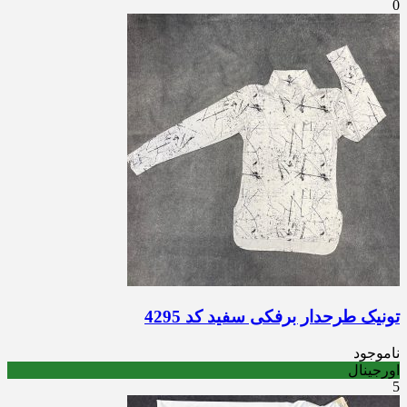
0
تونیک طرحدار برفکی سفید کد 4295
ناموجود
اورجینال
5