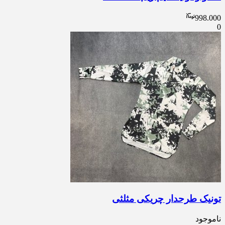
998.000
0
تونیک طرحدار چریکی مثلثی
ناموجود