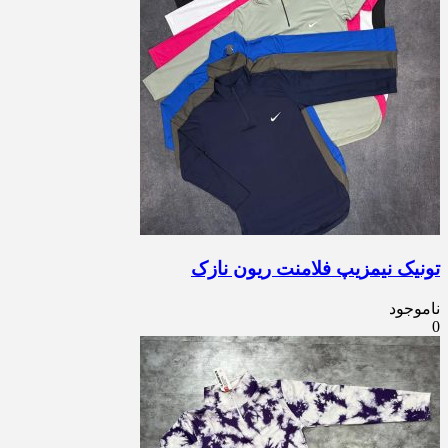
تونیک نیمزیپ فلامنت ریون نازک
ناموجود
0