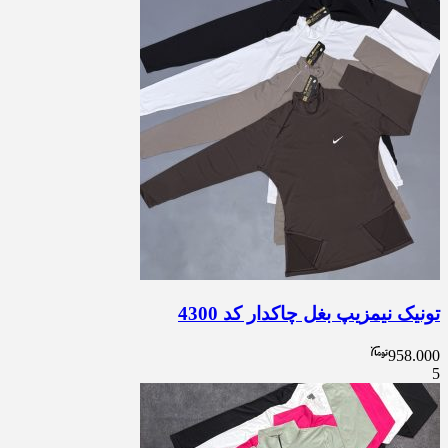
تونیک نیمزیپ بغل چاکدار کد 4300
958.000
5