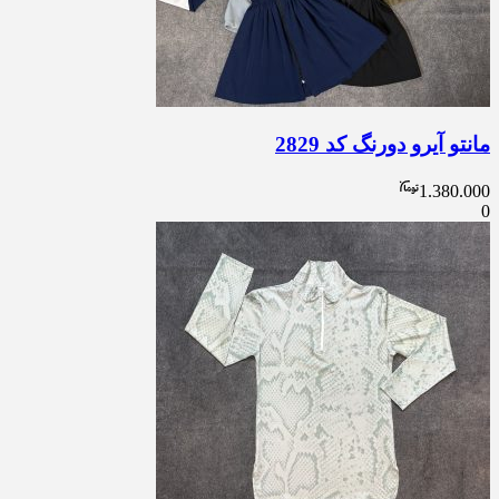
مانتو آیرو دورنگ کد 2829
1.380.000
0