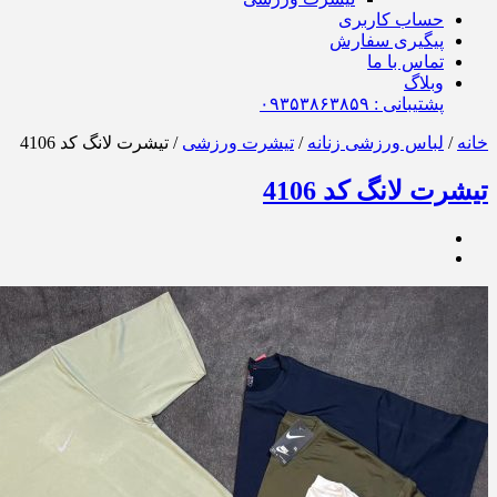
حساب کاربری
پیگیری سفارش
تماس با ما
وبلاگ
پشتیبانی : ٠٩٣۵٣٨۶٣٨۵٩
خانه
/
لباس ورزشی زنانه
/
تیشرت ورزشی
/ تیشرت لانگ کد 4106
تیشرت لانگ کد 4106