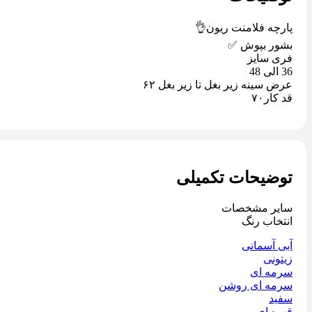
پارچه فلامنت ریون👌
بشور بپوش ✅
فری سایز
36 الی 48
عرض سینه زیر بغل تا زیر بغل ۶٢
قد کار٧٠
توضیحات تکمیلی
سایر مشخصات
انتخاب رنگ
آبی آسمانی
زیتونی
سرمه ای
سرمه ای روشن
سفید
قهوه ای