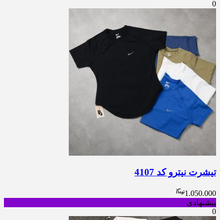
0
تیشرت نیترو کد 4107
1.050.000
پیشنهادی
0