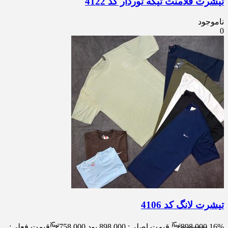
تیشرت فلامنت تیکه توردار کد 4122
ناموجود
0
تیشرت لانگ کد 4106
16%
898.000
قیمت اصلی: 898.000 بود.
758.000
قیمت فعلی: