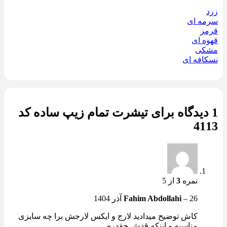
زرد
سرمه ای
قرمز
قهوه ای
مشکی
نسکافه ای
1 دیدگاه برای
تیشرت تمام زیپ ساده کد
4113
نمره
3
از 5
26 آذر 1404
–
Fahim Abdollahi
کاش توضیح میدادید لارج و ایکس لارجش برا چه سایزی
مناسبه و اینکه قدش چقدره