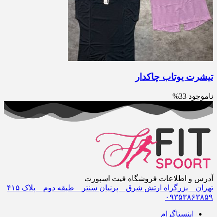
تیشرت یوتاب چاکدار
ناموجود
33%
آدرس و اطلاعات فروشگاه فیت اسپورت
تهران _ بزرگراه ارتش شرق _ پرنیان سنتر _ طبقه دوم _ پلاک ۴١۵
٠٩٣۵٣٨۶٣٨۵٩
اینستاگرام