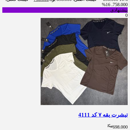
16%
758.000.
پیشنهادی
0
تیشرت یقه ٧ کد 4111
698.000