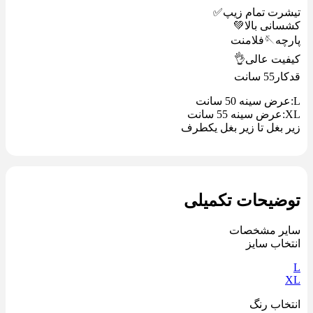
تیشرت تمام زیپ✅
کشسانی بالا💚
پارچه🪡فلامنت
کیفیت عالی👌
قدکار55 سانت
L:عرض سینه 50 سانت
XL:عرض سینه 55 سانت
زیر بغل تا زیر بغل یکطرف
توضیحات تکمیلی
سایر مشخصات
انتخاب سایز
L
XL
انتخاب رنگ