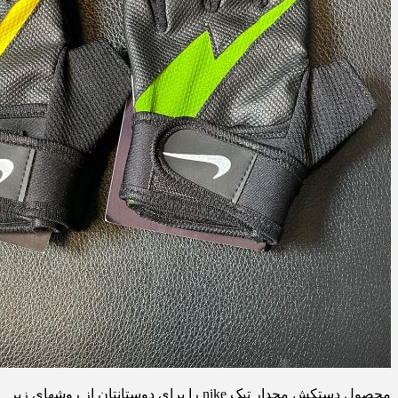
محصول دستکش مچدار تیک nike را برای دوستانتان از روشهای زیر