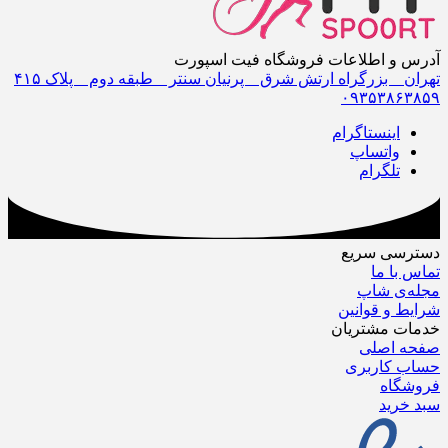
آدرس و اطلاعات فروشگاه فیت اسپورت
تهران _ بزرگراه ارتش شرق _ پرنیان سنتر _ طبقه دوم _ پلاک ۴١۵
٠٩٣۵٣٨۶٣٨۵٩
اینستاگرام
واتساپ
تلگرام
دسترسی سریع
تماس با ما
مجله‌ی شاپ
شرایط و قوانین
خدمات مشتریان
صفحه اصلی
حساب کاربری
فروشگاه
سبد خرید