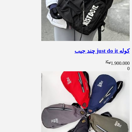
کوله just do it چند جیب
1.900.000
0