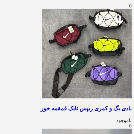
0
بادی بگ و کمری ریپس نایک قمقمه خور
ناموجود
0