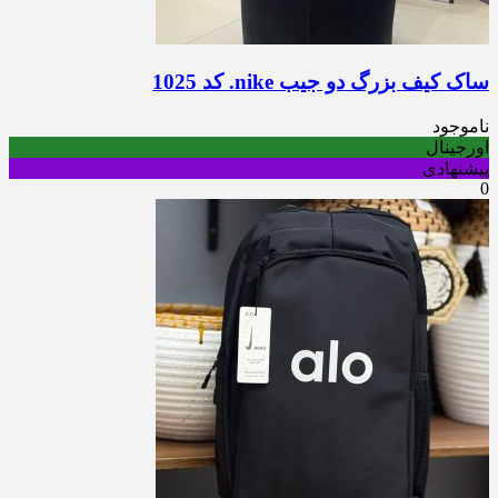
ساک کیف بزرگ دو جیب nike. کد 1025
ناموجود
اورجینال
پیشنهادی
0