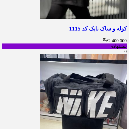
کوله و ساک نایک کد 1115
2.400.000
پیشنهادی
0