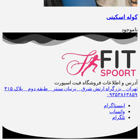
کوله اسکینی
ناموجود
آدرس و اطلاعات فروشگاه فیت اسپورت
تهران _ بزرگراه ارتش شرق _ پرنیان سنتر _ طبقه دوم _ پلاک ۴١۵
٠٩٣۵٣٨۶٣٨۵٩
اینستاگرام
واتساپ
تلگرام