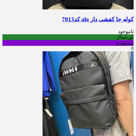
کوله جا کفشی دار alo کد7013
ناموجود
اورجینال
پیشنهادی
0