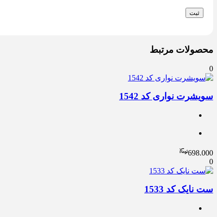
محصولات مرتبط
0
سویشرت نواری کد 1542
698.000
0
ست نایک کد 1533