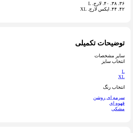
٣۶. ٣٨. ۴٠. لارج. L
۴٢. ۴۴. ایکس لارج. XL
توضیحات تکمیلی
سایر مشخصات
انتخاب سایز
L
XL
انتخاب رنگ
سرمه ای روشن
قهوه ای
مشکی