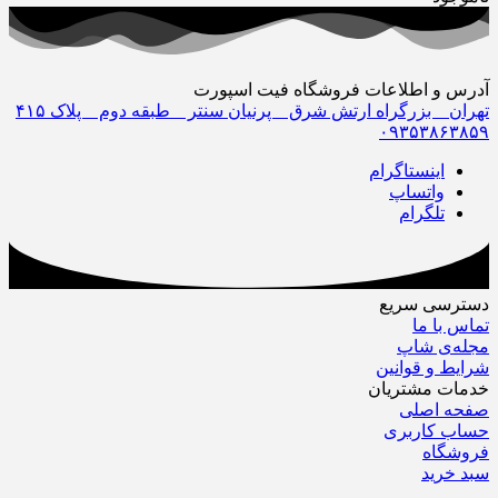
آدرس و اطلاعات فروشگاه فیت اسپورت
تهران _ بزرگراه ارتش شرق _ پرنیان سنتر _ طبقه دوم _ پلاک ۴١۵
٠٩٣۵٣٨۶٣٨۵٩
اینستاگرام
واتساپ
تلگرام
دسترسی سریع
تماس با ما
مجله‌ی شاپ
شرایط و قوانین
خدمات مشتریان
صفحه اصلی
حساب کاربری
فروشگاه
سبد خرید