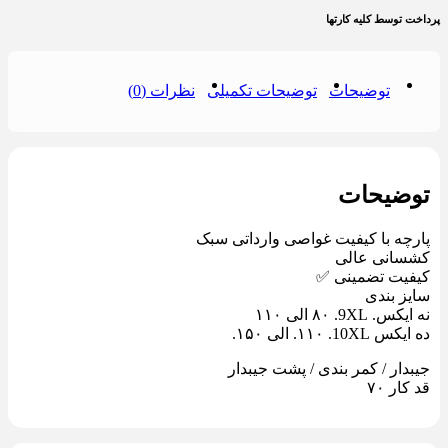
پرداخت توسط کلیه کارتها
توضیحات
توضیحات تکمیلی
نظرات (0)
توضیحات
پارچه با کیفیت غواصی وارداتی سبک
کشسانی عالی
کیفیت تضمینی ✅
سایز بندی
نه ایکس. 9XL. ٨٠ الی ١١٠
ده ایکس 10XL. ١١٠. الی ١۵٠.
جیبدار / کمر بندی / پشت جیبدار
قد کار ٧٠