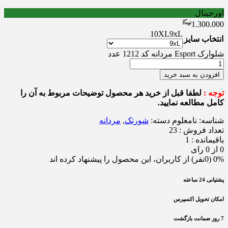
اورجینال
1.300.000
10XL
9xL
انتخاب سایز
شلوارک Esport مردانه کد 1212 عدد
افزودن به سبد خرید
توجه :
لطفا قبل از خرید هر محصول توضیحات مربوط به آن را
کامل مطالعه نمایید.
شناسه:
نامعلوم
دسته:
شورتک
,
مردانه
تعداد فروش : 23
باقیمانده : 1
0 از 0 رای
0% (0نفر) از کاربران، این محصول را پیشنهاد کرده اند
پشتیانی 24 ساعته
امکان تحویل اکسپرس
7 روز ضمانت بازگشت