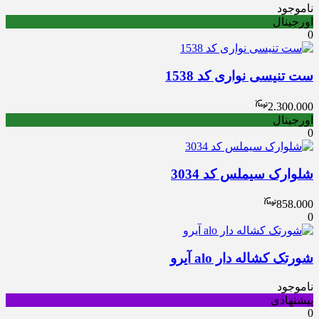
ناموجود
اورجینال
0
ست تنیسی نواری کد 1538
2.300.000
اورجینال
0
شلوارک سیملس کد 3034
858.000
0
شورتک کشاله دار alo آیرو
ناموجود
پیشنهادی
0