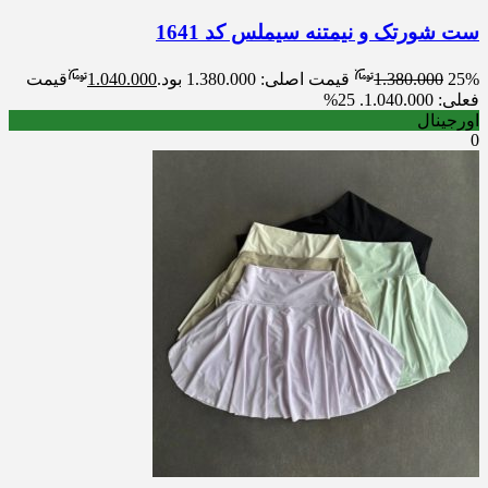
ست شورتک و نیمتنه سیملس کد 1641
25%
1.380.000
قیمت اصلی: 1.380.000 بود.
1.040.000
قیمت
فعلی: 1.040.000.
25%
اورجینال
0