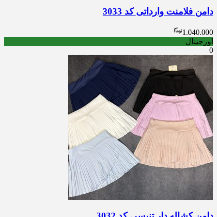
دامن فلامنت وارداتی کد 3033
1.040.000
اورجینال
0
دامن کشاله دار تنیسی کد 3032