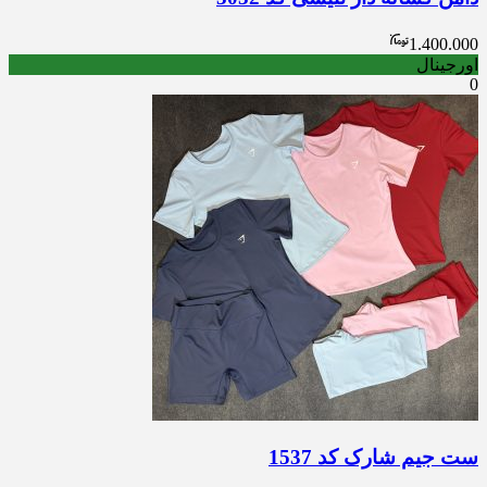
1.400.000
اورجینال
0
ست جیم شارک کد 1537