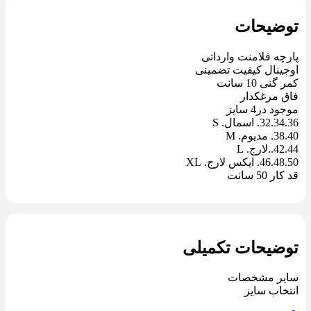
توضیحات
پارچه فلامنت وارداتی
اوجینال کیفیت تضمینی
کمر گنی 10 سانت
فاق مرغکدار
موجود در4 سایز
32.34.36. اسمال. S
38.40. مدیوم. M
42.44..لارج. L
46.48.50. ایکس لارج. XL
قد کار 50 سانت
توضیحات تکمیلی
سایر مشخصات
انتخاب سایز