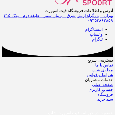
آدرس و اطلاعات فروشگاه فیت اسپورت
تهران _ بزرگراه ارتش شرق _ پرنیان سنتر _ طبقه دوم _ پلاک ۴١۵
٠٩٣۵٣٨۶٣٨۵٩
اینستاگرام
واتساپ
تلگرام
دسترسی سریع
تماس با ما
مجله‌ی شاپ
شرایط و قوانین
خدمات مشتریان
صفحه اصلی
حساب کاربری
فروشگاه
سبد خرید
عضویت در خبرنامه فیت اسپورت شاپ