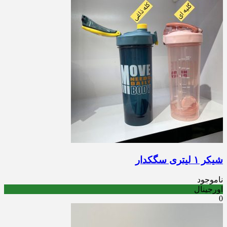
شیکر ١ لیتری سگکدار
ناموجود
اورجینال
0