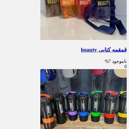
قمقمه کتابی beauty
ناموجود
7%
0