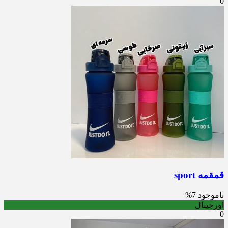
0
قمقمه sport
ناموجود
7%
اورجینال
0