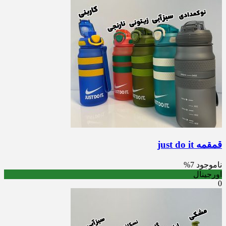
قمقمه just do it
ناموجود
7%
اورجینال
0