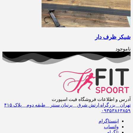
شیکر ظرف دار
ناموجود
آدرس و اطلاعات فروشگاه فیت اسپورت
تهران _ بزرگراه ارتش شرق _ پرنیان سنتر _ طبقه دوم _ پلاک ۴١۵
٠٩٣۵٣٨۶٣٨۵٩
اینستاگرام
واتساپ
تلگرام