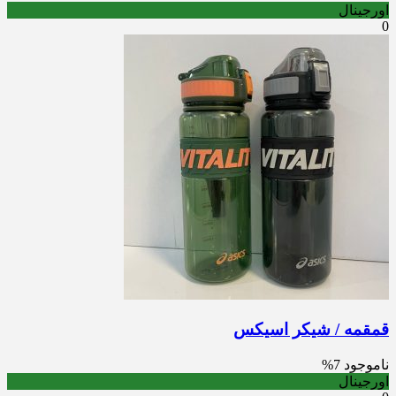
اورجینال
0
قمقمه / شیکر اسیکس
ناموجود
7%
اورجینال