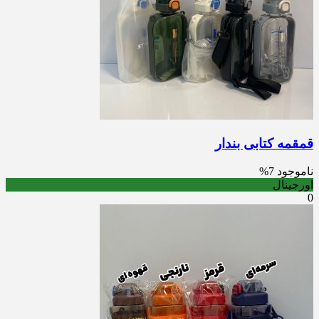
قمقمه کتابی بندار
ناموجود
7%
اورجینال
0