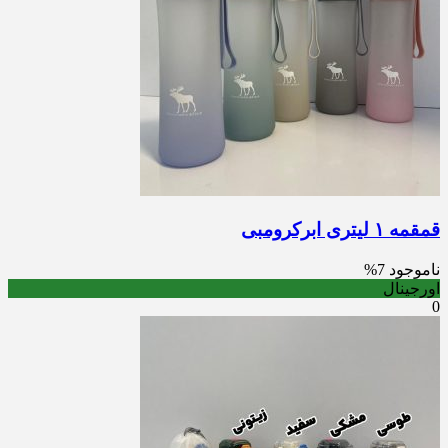
قمقمه ١ لیتری ابرکرومبی
ناموجود
7%
اورجینال
0