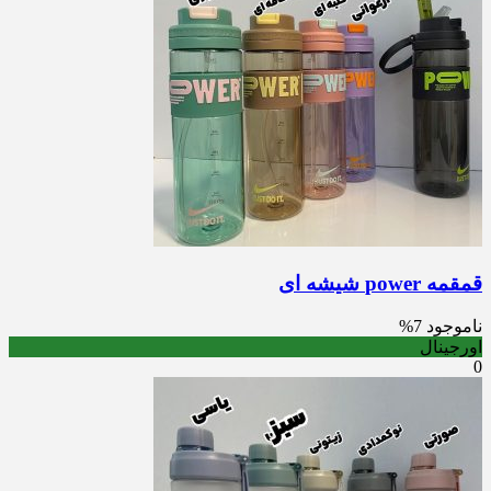
قمقمه power شیشه ای
ناموجود
7%
اورجینال
0