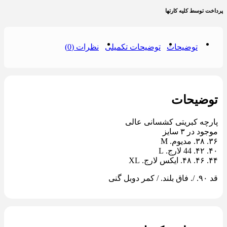
پرداخت توسط کلیه کارتها
توضیحات
توضیحات تکمیلی
نظرات (0)
توضیحات
پارچه کبریتی کشسانی عالی
موجود در ٣ سایز
٣۶. ٣٨. مدیوم. M
۴٠. ۴٢. 44 لارج. L
۴۴. ۴۶. ۴٨. ایکس لارج. XL
قد ٩٠. /. فاق بلند. / کمر دوبل گنی