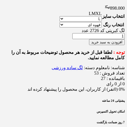
898.000
L
M
XL
انتخاب سایز
انتخاب رنگ
لگ کبریتی کد 2726 عدد
افزودن به سبد خرید
توجه :
لطفا قبل از خرید هر محصول توضیحات مربوط به آن را
کامل مطالعه نمایید.
شناسه:
نامعلوم
دسته:
لگ ساده ورزشی
تعداد فروش : 53
باقیمانده : 27
0 از 0 رای
0% (0نفر) از کاربران، این محصول را پیشنهاد کرده اند
پشتیانی 24 ساعته
امکان تحویل اکسپرس
7 روز ضمانت بازگشت