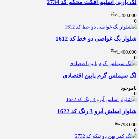
لگ باربی اسلیم افکت محکم کد 2734
1.200.000
0
شلوار بگ غواصی دو خط کد 1612
1.400.000
0
لگ سیملس گرم پایین اقتصادی
ناموجود
0
شلوار اسلش آیرو 3 رنگ کد 1622
798.000
0