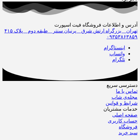
آدرس و اطلاعات فروشگاه فیت اسپورت
تهران _ بزرگراه ارتش شرق _ پرنیان سنتر _ طبقه دوم _ پلاک ۴١۵
٠٩٣۵٣٨۶٣٨۵٩
اینستاگرام
واتساپ
تلگرام
دسترسی سریع
تماس با ما
مجله‌ی شاپ
شرایط و قوانین
خدمات مشتریان
صفحه اصلی
حساب کاربری
فروشگاه
سبد خرید