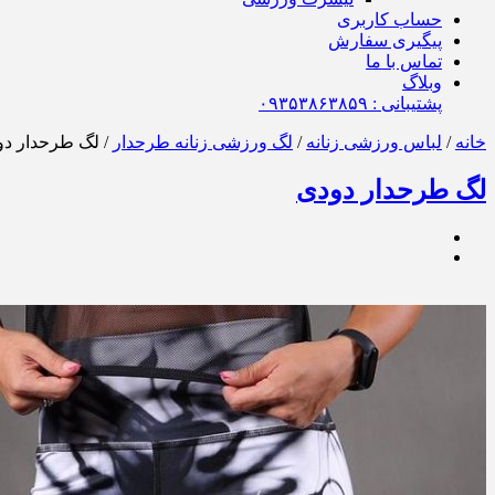
حساب کاربری
پیگیری سفارش
تماس با ما
وبلاگ
پشتیبانی : ٠٩٣۵٣٨۶٣٨۵٩
خانه
/
لباس ورزشی زنانه
/
لگ ورزشی زنانه طرحدار
/ لگ طرحدار د
لگ طرحدار دودی