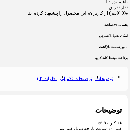
باقیمانده : 1
0 از 0 رای
0% (0نفر) از کاربران، این محصول را پیشنهاد کرده اند
پشتیانی 24 ساعته
امکان تحویل اکسپرس
7 روز ضمانت بازگشت
پرداخت توسط کلیه کارتها
توضیحات
توضیحات تکمیلی
نظرات (0)
توضیحات
قد کار ٩٠ ✅
کمر ١٠ سانت پارچه دوبل کمر پهن