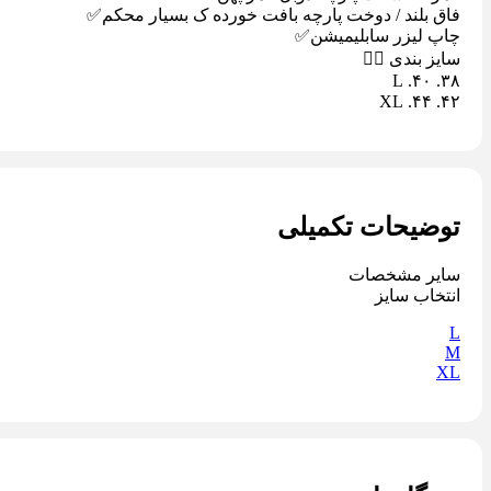
فاق بلند / دوخت پارچه بافت خورده ک بسیار محکم✅
چاپ لیزر سابلیمیشن✅
سایز بندی 👇🏾
٣٨. ۴٠. L
۴٢. ۴۴. XL
توضیحات تکمیلی
سایر مشخصات
انتخاب سایز
L
M
XL