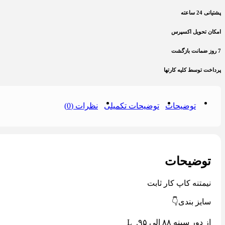
پشتیانی 24 ساعته
امکان تحویل اکسپرس
7 روز ضمانت بازگشت
پرداخت توسط کلیه کارتها
توضیحات
توضیحات تکمیلی
نظرات (0)
توضیحات
نیمتنه کاپ کار ثابت
سایز بندی👇
از دور سینه ٨٨ الی ٩۵. L