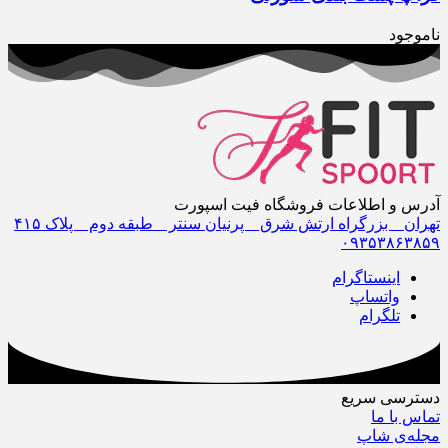
ناموجود
آدرس و اطلاعات فروشگاه فیت اسپورت
تهران _ بزرگراه ارتش شرق _ پرنیان سنتر _ طبقه دوم _ پلاک ۴١۵
٠٩٣۵٣٨۶٣٨۵٩
اینستاگرام
واتساپ
تلگرام
دسترسی سریع
تماس با ما
مجله‌ی شاپ