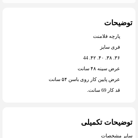
توضیحات
پارچه فلامنت
فری سایز
٣۶. ٣٨. ۴٠. ۴٢. 44
عرض سینه ۴٨ سانت
عرض پایین کار روی باسن ۵۴ سانت
قد کار 69 سانت.
توضیحات تکمیلی
سایر مشخصات