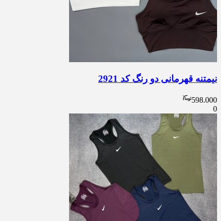
نیمتنه قهرمانی دو رنگ کد 2921
598.000
0