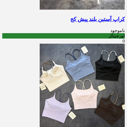
کراپ آستین بلند پیش کج
ناموجود
اورجینال
0