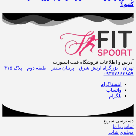
کنیم؟
آدرس و اطلاعات فروشگاه فیت اسپورت
تهران _ بزرگراه ارتش شرق _ پرنیان سنتر _ طبقه دوم _ پلاک ۴١۵
٠٩٣۵٣٨۶٣٨۵٩
اینستاگرام
واتساپ
تلگرام
دسترسی سریع
تماس با ما
مجله‌ی شاپ